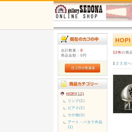
HOPI
合計数量：
0
12件
の商
商品金額：
0円
1
2
3
次へ
HOPI(12)
リング(2)
ピアス(2)
その他(3)
アート・バタラ作品
(1)